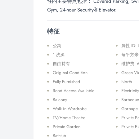
性的主要特点包括： Covered Parking, Swimming
Gym, 24-hour Security和Elevator.
特征
公寓
属性 ID: 
1 洗澡
每平方米价
自由持有
维护费: 
Original Condition
Green V
Fully Furnished
North
Road Access Available
Electricity
Balcony
Barbeque
Walk in Wardrobe
Garbage 
TV/Home Theatre
Private P
Private Garden
Private E
Bathtub