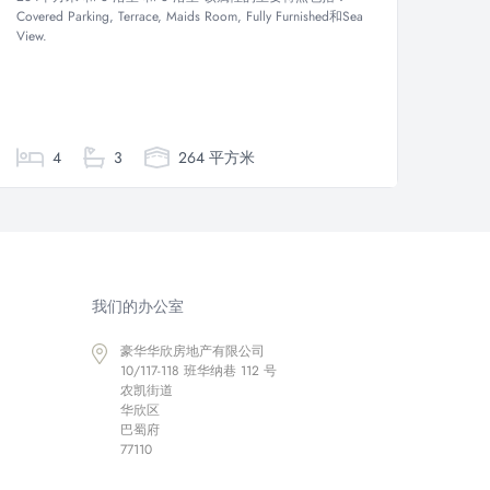
Covered Parking, Terrace, Maids Room, Fully Furnished和Sea
Conditio
View.
Installe
TV/Home
Security
4
3
264 平方米
1
我们的办公室
豪华华欣房地产有限公司
10/117-118 班华纳巷 112 号
农凯街道
华欣区
巴蜀府
77110