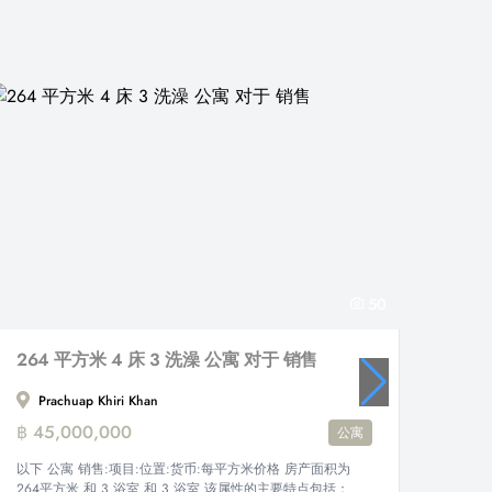
50
264 平方米 4 床 3 洗澡 公寓 对于 销售
37 平
Prachuap Khiri Khan
CARA
฿ 45,000,000
฿ 4,1
公寓
以下 公寓 销售:项目:位置:货币:每平方米价格 房产面积为
以下 公
264平方米 和 3 浴室 和 3 浴室 该属性的主要特点包括：
平方米 和