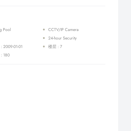
g Pool
CCTV/IP Camera
24-hour Security
2009-01-01
楼层 : 7
 180