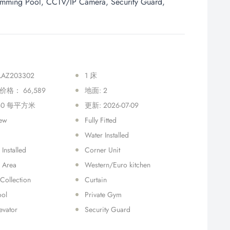
 Pool, CCTV/IP Camera, Security Guard,
LAZ203302
1 床
格： 66,589
地面: 2
60 每平方米
更新: 2026-07-09
iew
Fully Fitted
Water Installed
 Installed
Corner Unit
 Area
Western/Euro kitchen
Collection
Curtain
ool
Private Gym
levator
Security Guard