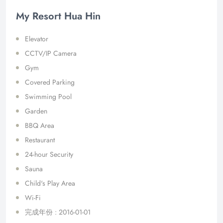
My Resort Hua Hin
Elevator
CCTV/IP Camera
Gym
Covered Parking
Swimming Pool
Garden
BBQ Area
Restaurant
24-hour Security
Sauna
Child's Play Area
Wi-Fi
完成年份 : 2016-01-01