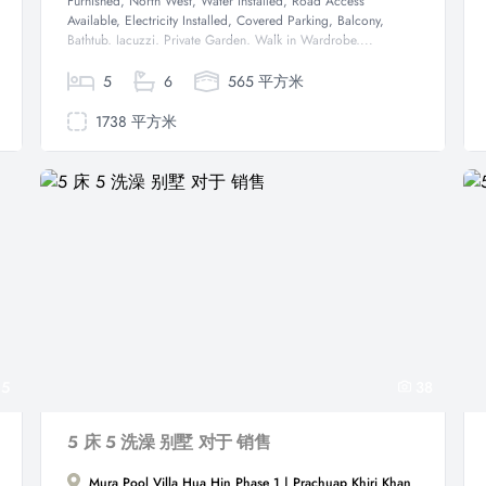
Furnished, North West, Water Installed, Road Access
Available, Electricity Installed, Covered Parking, Balcony,
Bathtub, Jacuzzi, Private Garden, Walk in Wardrobe,...
5
6
565 平方米
1738 平方米
5
38
5 床 5 洗澡 别墅 对于 销售
Mura Pool Villa Hua Hin Phase 1 | Prachuap Khiri Khan