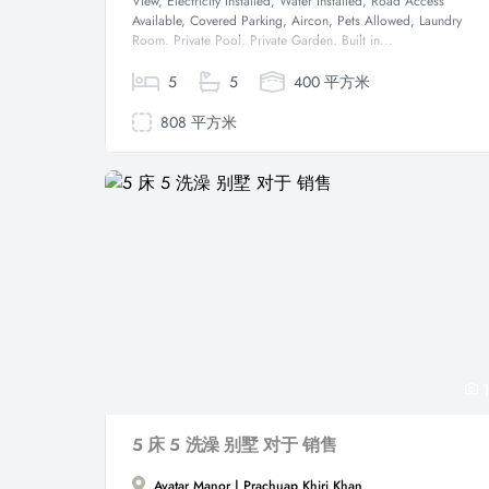
View, Electricity Installed, Water Installed, Road Access
Available, Covered Parking, Aircon, Pets Allowed, Laundry
Room, Private Pool, Private Garden, Built in...
5
5
400 平方米
808 平方米
1
5 床 5 洗澡 别墅 对于 销售
Avatar Manor | Prachuap Khiri Khan