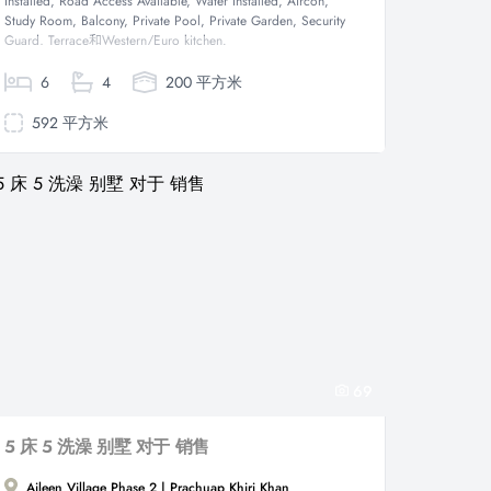
Installed, Road Access Available, Water Installed, Aircon,
Study Room, Balcony, Private Pool, Private Garden, Security
Guard, Terrace和Western/Euro kitchen.
6
4
200 平方米
592 平方米
69
5 床 5 洗澡 别墅 对于 销售
Aileen Village Phase 2 | Prachuap Khiri Khan