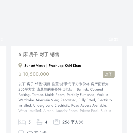
2
32
5 床 房子 对于 销售
Sunset Views | Prachuap Khiri Khan
฿ 10,500,000
房子
以下 房子 销售:项目:位置:货币:每平方米价格 房产面积为
256平方米 该属性的主要特点包括： Bathtub, Covered
Parking, Terrace, Maids Room, Partially Furnished, Walk in
Wardrobe, Mountain View, Renovated, Fully Fitted, Electricity
Installed, Underground Electricity, Road Access Available,
Water Installed, Aircon, Laundry Room, Private Pool, Built in
Wardrobe, CCTV,...
5
4
256 平方米