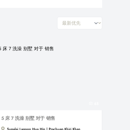
general.sort-by
48
5 床 7 洗澡 别墅 对于 销售
Supalai Lagoon Hua Hin | Prachuap Khiri Khan