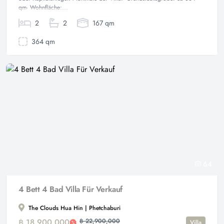
qm- Wohnfläche:...
2
2
167 qm
364 qm
64
4 Bett 4 Bad Villa Für Verkauf
The Clouds Hua Hin | Phetchaburi
฿ 18,900,000
฿ 22,900,000
Villa