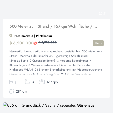
21
500 Meter zum Strand / 167 qm Wohnfläche / 3 Schlafzimmer
Nice Breeze 8 | Phetchaburi
฿ 6,500,000
฿ 6,990,000
Haus
Neuwertig, bezugsfertig und ansprechend gestaltet Nur 500 Meter zum
Strand. Merkmale der Immobilie:- 3 geräumige Schlafzimmer (1
Kingsize-Bett + 2 Queensize-Betten)- 3 moderne Badezimmer- 4
Klimaanlagen- 3 Warmwasserbereiter- 1 überdachter Parkplatz-
Highspeed-WLAN- 24-Stunden-Sicherheitsdienst mit Videoüberwachung-
Gemeinschaftspool- Grundstücksgröße: 281,2 qm- Wohnfläche:...
3
3
167 qm
281 qm