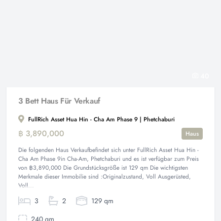
40
3 Bett Haus Für Verkauf
FullRich Asset Hua Hin - Cha Am Phase 9 | Phetchaburi
฿ 3,890,000
Haus
Die folgenden Haus Verkaufbefindet sich unter FullRich Asset Hua Hin -
Cha Am Phase 9in Cha-Am, Phetchaburi und es ist verfügbar zum Preis
von ฿3,890,000 Die Grundstücksgröße ist 129 qm Die wichtigsten
Merkmale dieser Immobilie sind :Originalzustand, Voll Ausgerüsted,
Voll...
3
2
129 qm
240 qm