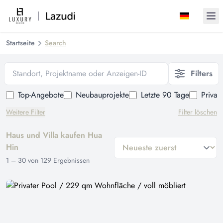
Ope
Startseite
Search
Standort, Projektname oder Anzeigen-ID
Filters
Top-Angebote
Neubauprojekte
Letzte 90 Tage
Privat
Weitere Filter
Filter löschen
Haus und Villa kaufen Hua
general.sort-by
Hin
1
–
30
von
129
Ergebnissen