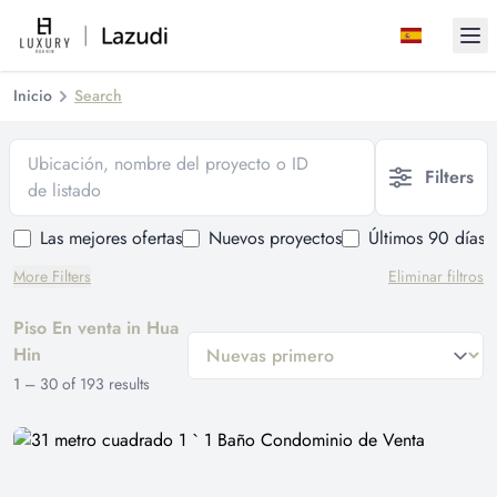
Ope
Inicio
Search
Ubicación, nombre del proyecto o ID
Filters
de listado
Las mejores ofertas
Nuevos proyectos
Últimos 90 días
More Filters
Eliminar filtros
Piso En venta in Hua
general.sort-by
Hin
1
–
30
of
193
results