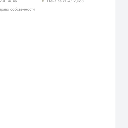
200 кв. ва
Цена за кв.м.: 2,063
право собсвенности