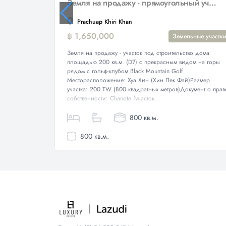
Земля на продажу - прямоугольный участок 200 кв.м. (800 кв.м.) рядом с Black Mountain Golf
Prachuap Khiri Khan
฿ 1,650,000
Земельные участк
Земля на продажу - участок под строительство дома
площадью 200 кв.м. (D7) с прекрасным видом на горы
рядом с гольф-клубом Black Mountain Golf
Месторасположение: Хуа Хин (Хин Лек Фай)Размер
участка: 200 TW (800 квадратных метров)Документ о прав
собственности: Chanote (участок...
800 кв.м.
800 кв.м.