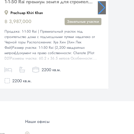
1-1-50 Rai премиум земля для строительства дома участок с видом на горы
Prachuap Khiri Khan
Prac
฿ 3,987,000
฿ 3,6
Земельные участки
Продажа: 1-1-50 Rai | Премиальный участок под
Премиал
строительство дома с подъездными путями недалеко от
Откройт
Черной горы Расположение: Хуа Хин (Хин Лек
владель
Фай)Размер участка: 1-1-50 Rai (2,200 квадратных
живопи
метров)Документ на право собственности: Chanote (Plot
участка
D2)Размеры участка: 60,2 x 36,5 метров Особенности:...
предста
2200 кв.м.
2200 кв.м.
160
Наши офисы
com