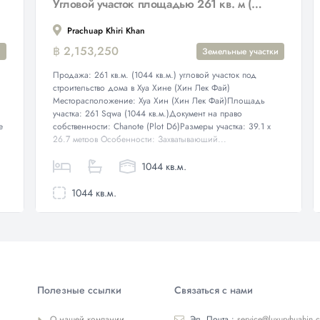
Угловой участок площадью 261 кв. м (1044 кв. м) рядом с гольф-клубом Black Mountain - Продажа
Prachuap Khiri Khan
฿ 2,153,250
и
Земельные участки
Продажа: 261 кв.м. (1044 кв.м.) угловой участок под
строительство дома в Хуа Хине (Хин Лек Фай)
Месторасположение: Хуа Хин (Хин Лек Фай)Площадь
участка: 261 Sqwa (1044 кв.м.)Документ на право
е
собственности: Chanote (Plot D6)Размеры участка: 39.1 x
26.7 метров Особенности: Захватывающий...
1044 кв.м.
1044 кв.м.
Полезные ссылки
Связаться с нами
О нашей компании
Эл. Почта :
service@luxuryhuahin.