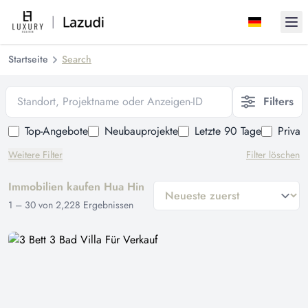
Ope
Startseite
Search
Standort, Projektname oder Anzeigen-ID
Filters
Top-Angebote
Neubauprojekte
Letzte 90 Tage
Privat
Weitere Filter
Filter löschen
Immobilien kaufen Hua Hin
general.sort-by
1
–
30
von
2,228
Ergebnissen