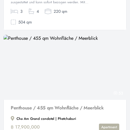
ausgestattet und kann sofort bezogen werden. Mit...
3
4
220 qm
504 qm
53
Penthouse / 455 qm Wohnfläche / Meerblick
Cha Am Grand condotel | Phetchaburi
฿ 17,900,000
Apartment