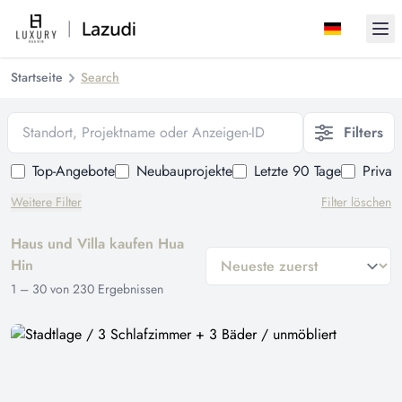
Ope
Startseite
Search
Standort, Projektname oder Anzeigen-ID
Filters
Top-Angebote
Neubauprojekte
Letzte 90 Tage
Privat
Weitere Filter
Filter löschen
Haus und Villa kaufen Hua
general.sort-by
Hin
1
–
30
von
230
Ergebnissen