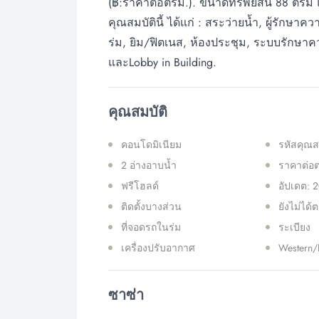
(฿:ราคาต่อตรม.). ขนาดทรัพย์สิน 88 ตรม 
คุณสมบัตินี้ ได้แก่ : สระว่ายน้ำ, ผู้รักษ
ร่ม, ยิม/ฟิตเนส, ห้องประชุม, ระบบรักษา
และLobby in Building.
คุณสมบัติ
คอนโดมิเนียม
รหัสคุณส
2 อ่างอาบน้ำ
ราคาต่อต
ฟรีโฮลด์
อัปเดต: 
ติดตั้งบางส่วน
ยังไม่ได้
ที่จอดรถในร่ม
ระเบียง
เครื่องปรับอากาศ
Western/
ซาซ่า