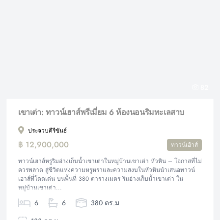
82
เขาเต่า: ทาวน์เฮาส์พรีเมี่ยม 6 ห้องนอนริมทะเลสาบ
ประจวบคีรีขันธ์
฿ 12,900,000
ทาวน์เฮ้าส์
ทาวน์เฮาส์หรูริมอ่างเก็บน้ำเขาเต่าในหมู่บ้านเขาเต่า หัวหิน – โอกาสที่ไม่
ควรพลาด สู่ชีวิตแห่งความหรูหราและความสงบในหัวหินนำเสนอทาวน์
เฮาส์ที่โดดเด่น บนพื้นที่ 380 ตารางเมตร ริมอ่างเก็บน้ำเขาเต่า ใน
หมู่บ้านเขาเต่า...
6
6
380 ตร.ม