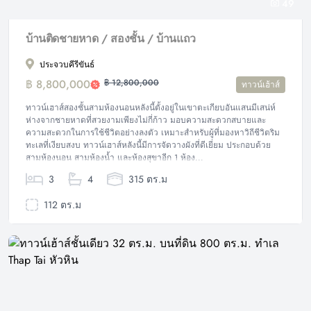
49
บ้านติดชายหาด / สองชั้น / บ้านแถว
ประจวบคีรีขันธ์
฿ 8,800,000
฿ 12,800,000
ทาวน์เฮ้าส์
ทาวน์เฮาส์สองชั้นสามห้องนอนหลังนี้ตั้งอยู่ในเขาตะเกียบอันแสนมีเสน่ห์
ห่างจากชายหาดที่สวยงามเพียงไม่กี่ก้าว มอบความสะดวกสบายและ
ความสะดวกในการใช้ชีวิตอย่างลงตัว เหมาะสำหรับผู้ที่มองหาวิถีชีวิตริม
ทะเลที่เงียบสงบ ทาวน์เฮาส์หลังนี้มีการจัดวางผังที่ดีเยี่ยม ประกอบด้วย
สามห้องนอน สามห้องน้ำ และห้องสุขาอีก 1 ห้อง...
3
4
315 ตร.ม
112 ตร.ม