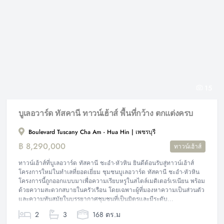
15
บูเลอวาร์ด ทัสคานี ทาวน์เฮ้าส์ พื้นที่กว้าง ตกแต่งครบ
Boulevard Tuscany Cha Am - Hua Hin | เพชรบุรี
฿ 8,290,000
ทาวน์เฮ้าส์
ทาวน์เฮ้าส์ที่บูเลอวาร์ด ทัสคานี ชะอำ-หัวหิน ยินดีต้อนรับสู่ทาวน์เฮ้าส์
โครงการใหม่ในทำเลที่ยอดเยี่ยม ชุมชนบูเลอวาร์ด ทัสคานี ชะอำ-หัวหิน
โครงการนี้ถูกออกแบบมาเพื่อความเรียบหรูในสไตล์เมดิเตอร์เรเนียน พร้อม
ด้วยความสะดวกสบายในครัวเรือน โดยเฉพาะผู้ที่มองหาความเป็นส่วนตัว
และความทันสมัยในบรรยากาศชุมชนที่เป็นมิตรและมีระดับ...
2
3
168 ตร.ม