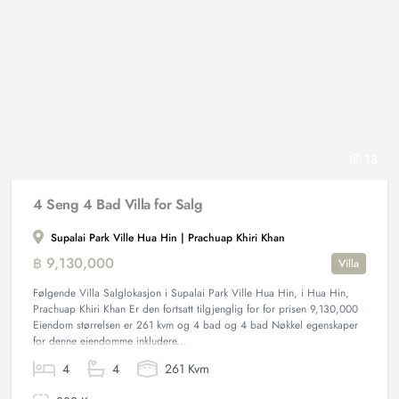
13
4 Seng 4 Bad Villa for Salg
Supalai Park Ville Hua Hin | Prachuap Khiri Khan
฿ 9,130,000
Villa
Følgende Villa Salglokasjon i Supalai Park Ville Hua Hin, i Hua Hin,
Prachuap Khiri Khan Er den fortsatt tilgjenglig for for prisen 9,130,000
Eiendom størrelsen er 261 kvm og 4 bad og 4 bad Nøkkel egenskaper
for denne eiendomme inkludere...
4
4
261 Kvm