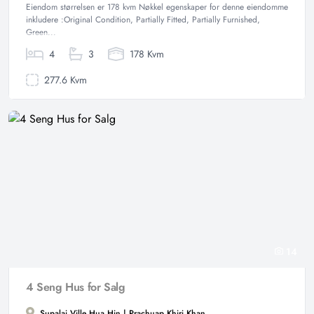
Eiendom størrelsen er 178 kvm Nøkkel egenskaper for denne eiendomme
inkludere :Original Condition, Partially Fitted, Partially Furnished,
Green...
4
3
178 Kvm
277.6 Kvm
14
4 Seng Hus for Salg
Supalai Ville Hua Hin | Prachuap Khiri Khan