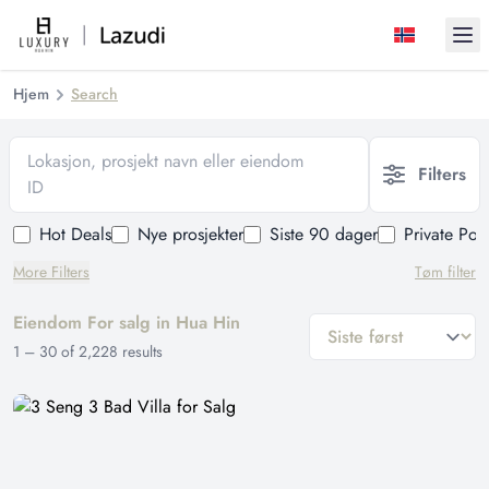
Ope
Hjem
Search
Lokasjon, prosjekt navn eller eiendom
Filters
ID
Hot Deals
Nye prosjekter
Siste 90 dager
Private Poo
More Filters
Tøm filter
Eiendom For salg in Hua Hin
general.sort-by
1
–
30
of
2,228
results