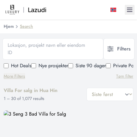
Ope
Hjem
Search
Lokasjon, prosjekt navn eller eiendom
Filters
ID
Hot Deals
Nye prosjekter
Siste 90 dager
Private Poo
More Filters
Tøm filter
Villa For salg in Hua Hin
general.sort-by
1
–
30
of
1,077
results