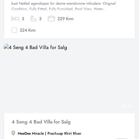
bad Nøkkel egenskaper for denne eiendomme inkludere :Original
Condition, Fully Fitted, Fully Furnished, Pool View, Water...
3
3
229 Kvm
324 Kvm
15
4 Seng 4 Bad Villa for Salg
MeeDee Miracle | Prachuap Khiri Khan